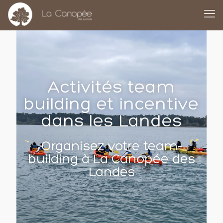
Activités team
building et incentive
dans les Landes
Organisez votre team-
building à La Canopée des
Landes