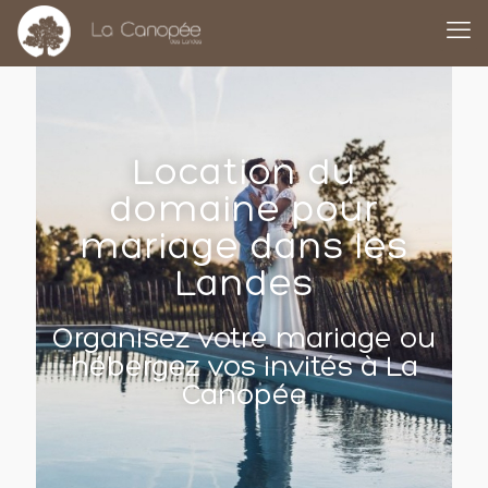
Location du
domaine pour
mariage dans les
Landes
Organisez votre mariage ou
hébergez vos invités à La
Canopée