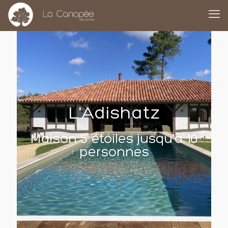
L'Adishatz
Maison 5 étoiles jusqu'à 10
personnes